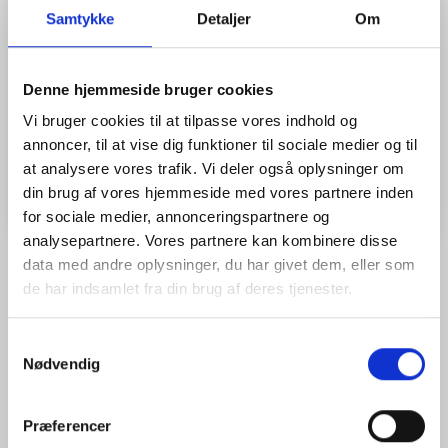
(
2.840,00 DKK
)
Samtykke
Detaljer
Om
Kompakt afstandsmåler med kamera.
Mere information
Denne hjemmeside bruger cookies
Model/varenr.:
49-080980
Vi bruger cookies til at tilpasse vores indhold og
annoncer, til at vise dig funktioner til sociale medier og til
Læg i kurv
at analysere vores trafik. Vi deler også oplysninger om
din brug af vores hjemmeside med vores partnere inden
for sociale medier, annonceringspartnere og
analysepartnere. Vores partnere kan kombinere disse
data med andre oplysninger, du har givet dem, eller som
de har indsamlet fra din brug af deres tjenester.
BESKRIVELSE
ANMELDELSER (0)
Samtykkevalg
En præcis afstandsmåler til bestemmelse af længder, arealer og
Nødvendig
rumfang. Applikationen er praktisk, vægarealer med samme højde
tilføjes automatisk, og definerede målte længder kan afsættes
med afsætningsfunktion. De målte værdier er godt dokumenteret i
den interne hukommelse.
Præferencer