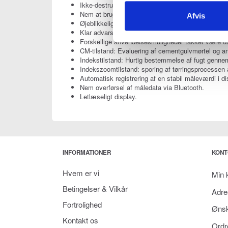
Ikke-destruktiv måling af fugt i træ og byggemateri
Nem at bruge: vælg materialet, og mål derefter ve
Afvis
Øjeblikkelig information om fugt- eller tørhedsgrade
Klar advarsel om vådt materiale via LED-display o
Forskellige anvendelsesmuligheder takket være 62 
CM-tilstand: Evaluering af cementgulvmørtel og 
Indekstilstand: Hurtig bestemmelse af fugt genne
Indekszoomtilstand: sporing af tørringsprocessen a
Automatisk registrering af en stabil måleværdi i di
Nem overførsel af måledata via Bluetooth.
Letlæseligt display.
INFORMATIONER
KONT
Hvem er vi
Min 
Betingelser & Vilkår
Adre
Fortrolighed
Ønsk
Kontakt os
Ordr