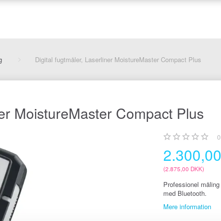
g
Digital fugtmåler, Laserliner MoistureMaster Compact Plus
iner MoistureMaster Compact Plus
0
2.300,0
(
2.875,00 DKK
)
Professionel måling 
med Bluetooth.
Mere information