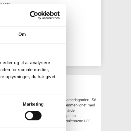
082334
g i kurv
Om
 medier og til at analysere
nden for sociale medier,
e oplysninger, du har givet
 øjeblikkelig information om fugt- eller tørhedsgraden. Så
Marketing
ulvmørtel og anhydritgulvmørtel i CM-%, sammenlignet med
et til at spore tørringsprocessen af ​​hårde
på den overflade, der skal testes. For optimal
sentationen af ​​menussystemet og materialenavne i 22