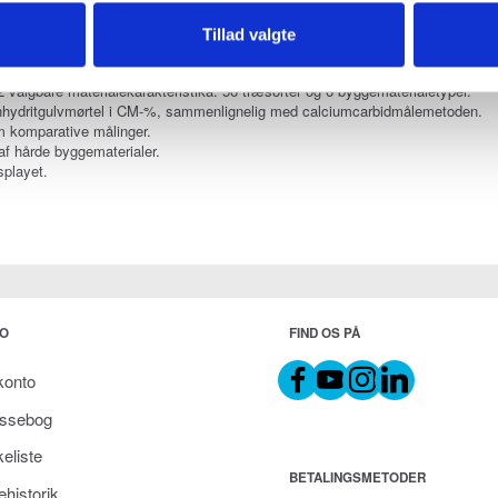
aler.
d at placere enheden på overfladen.
Tillad valgte
n af ​​det målte materiale på et LED-display.
g advarselstone.
valgbare materialekarakteristika: 56 træsorter og 6 byggematerialetyper.
anhydritgulvmørtel i CM-%, sammenlignelig med calciumcarbidmålemetoden.
m komparative målinger.
f ​​hårde byggematerialer.
splayet.
O
FIND OS PÅ
konto
ssebog
eliste
BETALINGSMETODER
ehistorik