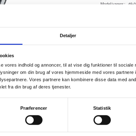
Model/varenr.:
49-
Læ
Detaljer
ookies
se vores indhold og annoncer, til at vise dig funktioner til sociale
oplysninger om din brug af vores hjemmeside med vores partnere i
ysepartnere. Vores partnere kan kombinere disse data med andr
et fra din brug af deres tjenester.
 fugt i 56 træsorter og 6 typer byggematerialer. LED-displayet giver brugeren
Præferencer
Statistik
ayet af autoholdfunktionen. I CM-tilstand evalueres materialefugten i cementg
detekteres hurtigt og uafhængigt af materialet. Indekszoomtilstanden er velegn
ringen er ekstremt enkel: Efter valg af materialet skal enheden kun placeres 
pen via Bluetooth. Andre fordele inkluderer det letlæselige display og repræ