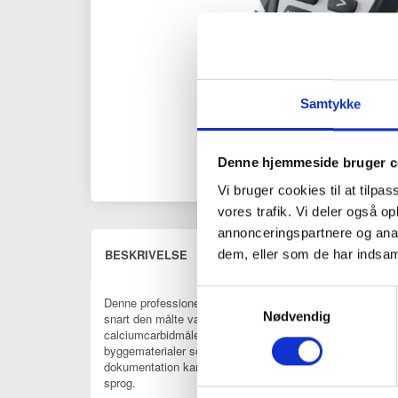
Samtykke
Denne hjemmeside bruger c
Vi bruger cookies til at tilpas
vores trafik. Vi deler også 
annonceringspartnere og anal
BESKRIVELSE
ANMELDELSER (0)
dem, eller som de har indsaml
Samtykkevalg
Denne professionelle fugtmåler gør det muligt at bestemme
Nødvendig
snart den målte værdi er stabil, registreres den i displ
calciumcarbidmålemetoden. Med indekstilstanden kan fugt 
byggematerialer som f.eks. gulvmørtel eller beton. Håndte
dokumentation kan måledata overføres til MeasureNote-ap
sprog.