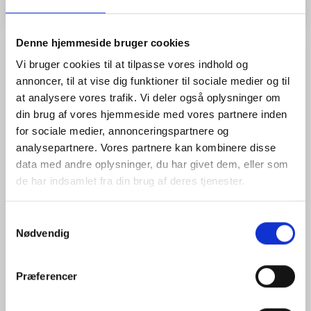
Fragt
Denne hjemmeside bruger cookies
Vi sender almindeligvis pakker med Danske Fragtmænd, men
Vi bruger cookies til at tilpasse vores indhold og
benytter også Post Nord og GLS til mindre forsendelser.
annoncer, til at vise dig funktioner til sociale medier og til
at analysere vores trafik. Vi deler også oplysninger om
Levering
din brug af vores hjemmeside med vores partnere inden
Leveringstiden for lagervarer er typisk 1-3 hverdage. ToppTOPO
for sociale medier, annonceringspartnere og
A/S værdsætter altid at overholde en aftalt leveringsdato, men
analysepartnere. Vores partnere kan kombinere disse
enhver ordre må modtages med forbehold for forsinkelse eller
data med andre oplysninger, du har givet dem, eller som
pludselig svigtende levering fra vore underleverandører. Der ydes
ingen erstatning til køberen for en evt. forsinket leverance.
de har indsamlet fra din brug af deres tjenester.
Enhver forsendelse sker for købers regning og risiko, uanset om
ToppTOPO A/S betaler fragten eller ej. Transportforsikring tegnes
kun efter købers udtrykkelige ønske. Transportforsikring sker for
Samtykkevalg
købers regning.
Nødvendig
Returnering
Præferencer
Varer tages kun retur, hvor særlige forhold gør sig gældende, dog
senest 8 dage efter modtagelsen, og kun efter forudgående
aftale.