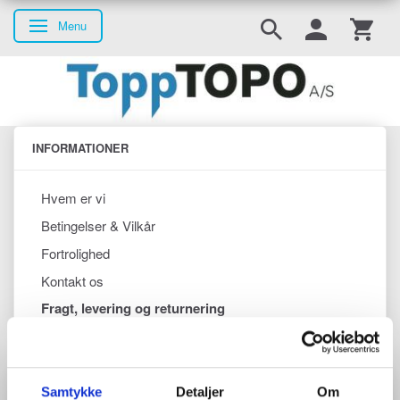
Menu
Skifte navigation
INFORMATIONER
Hvem er vi
Betingelser & Vilkår
Fortrolighed
Kontakt os
Fragt, levering og returnering
Fragt, levering og returnering
Samtykke
Detaljer
Om