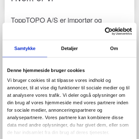
ToppTOPO A/S er importør og
leverandør af måleudstyr i Danmark.
Dette omfatter lasere, nivellere,
totalstationer, maskinkontrol, GPS
Samtykke
Detaljer
Om
udstyr og droner til byggebranchen og
landmålere.
Denne hjemmeside bruger cookies
Vi har til huse på Banegraven 2 i Slangerup hvor vi også har
værksted. Vi kan derfor også tilbyde kontrol og kalibrering af
Vi bruger cookies til at tilpasse vores indhold og
deres rotorlaser, rør laser eller niveller uanset fabrikat samt
annoncer, til at vise dig funktioner til sociale medier og til
support og bruger kurser. På vores webshop kan du finde
produkter fra Topcon/Sokkia’s, Wingtra og en hel række tilbehørs
at analysere vores trafik. Vi deler også oplysninger om
dele så som stativer, stadier, prismer og meget mere.
din brug af vores hjemmeside med vores partnere inden
Hvem er Topcon/SOKKIA?
for sociale medier, annonceringspartnere og
Topcon/Sokkia er verdens største producenter af landmålings
analysepartnere. Vores partnere kan kombinere disse
GPS og totalstationer samt lasere, maskinstyring og andet
data med andre oplysninger, du har givet dem, eller som
måleudstyr. Topcons optiske rødder går helt tilbage til 1932, og
de har indsamlet fra din brug af deres tjenester.
deres produkter har verden over altid været kendt for deres
robuste og holdbare design. Topcon/Sokkia udvikler og