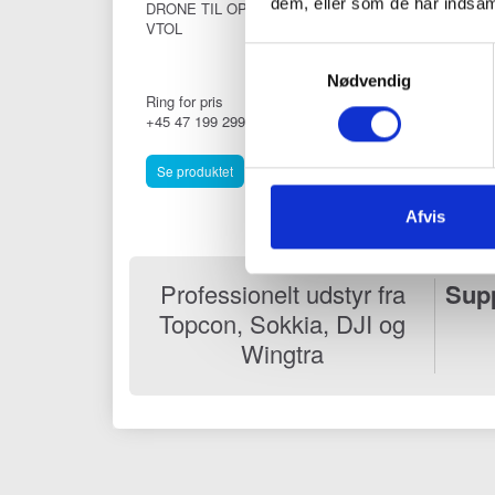
dem, eller som de har indsaml
DRONE TIL OPMÅLING,
TOPCON TP-L6G,
VTOL
RØRLÆGNINGSLAS
MED FJERNBETJENI
Samtykkevalg
Nødvendig
Ring for pris
28.500,00 DKK
+45 47 199 299
(
35.625,00 DKK
)
Se produktet
Læg i kurv
Afvis
Professionelt udstyr fra
Sup
Topcon, Sokkia, DJI og
Wingtra