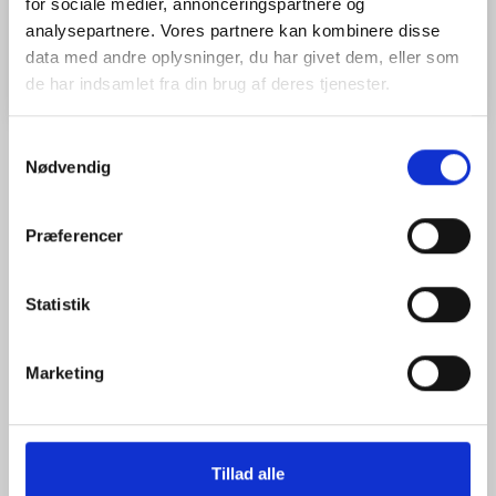
for sociale medier, annonceringspartnere og
analysepartnere. Vores partnere kan kombinere disse
Læg i kurv
data med andre oplysninger, du har givet dem, eller som
de har indsamlet fra din brug af deres tjenester.
Samtykkevalg
Nødvendig
ANMELDELSER (0)
Præferencer
Der er endnu ikke nogen anmeldelser her. Vi vil være glade for
hvis du vil anmelde som den første.
Statistik
Tilføj anmeldelse:
Fornavn og Efternavn(e)
Marketing
Bedømmelse
Tillad alle
Anmeldelse