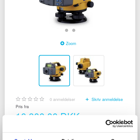
Zoom
0
anmeldelser
Skriv anmeldelse
Pris fra
16.800,00 DKK
(
21.000,00 DKK
)
Digital Level DL-500 digitale nivellere serien leverer stabile