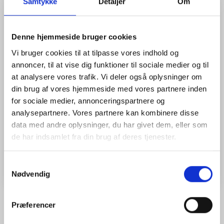
målinger under alle forhold med høj præcision.
Samtykke
Detaljer
Om
0.6 mm / 0.8 mm præcision med Invar Stadie
16 Timers driftstid med BDC-71 Li-ion Batteri.
28x / 32x teleskop
Denne hjemmeside bruger cookies
Inkl. 1 BDC-71 Li-ion batteri (7.2V, 2.993 mAH) og lader.
Vi bruger cookies til at tilpasse vores indhold og
Mere information
annoncer, til at vise dig funktioner til sociale medier og til
at analysere vores trafik. Vi deler også oplysninger om
Model/varenr.:
DL-500
din brug af vores hjemmeside med vores partnere inden
DL-500 serien:
DL-501
46.800,00 DKK
for sociale medier, annonceringspartnere og
DL-500 serien:
DL-502
24.800,00 DKK
analysepartnere. Vores partnere kan kombinere disse
DL-500 serien:
DL-503
16.800,00 DKK
data med andre oplysninger, du har givet dem, eller som
de har indsamlet fra din brug af deres tjenester.
Læg i kurv
Samtykkevalg
Nødvendig
Præferencer
BESKRIVELSE
TILBEHØR (1)
ANMELDELSER (0)