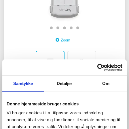
Zoom
Samtykke
Detaljer
Om
0
anmeldelser
Skriv anmeldelse
480,00 DKK
Denne hjemmeside bruger cookies
(
600,00 DKK
)
Vi bruger cookies til at tilpasse vores indhold og
Passer til DJI Mini 3 Pro og Mini 4 Pro
annoncer, til at vise dig funktioner til sociale medier og til
Dette batteri har en kapacitet på 2590 mAh og giver dig en
at analysere vores trafik. Vi deler også oplysninger om