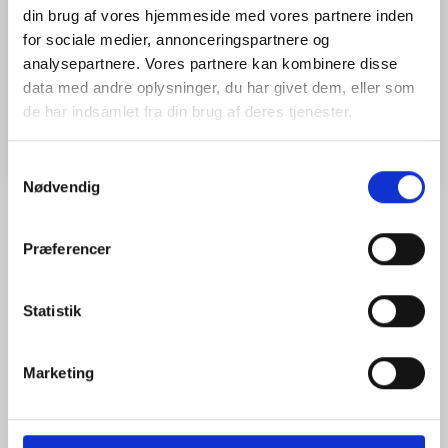
flyvetid på 34 minutter.
din brug af vores hjemmeside med vores partnere inden
for sociale medier, annonceringspartnere og
Model/varenr.:
489457
analysepartnere. Vores partnere kan kombinere disse
data med andre oplysninger, du har givet dem, eller som
Læg i kurv
de har indsamlet fra din brug af deres tjenester.
Samtykkevalg
Nødvendig
ANMELDELSER (0)
Præferencer
Der er endnu ikke nogen anmeldelser her. Vi vil være glade for
Statistik
hvis du vil anmelde som den første.
Tilføj anmeldelse:
Marketing
Fornavn og Efternavn(e)