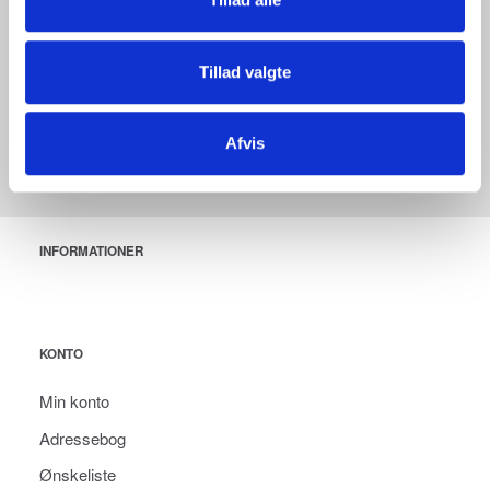
Specifikationer
Mål (B x H x D): 318 mm x 310 mm x 117 mm
Vægt: 3430 g
Lysstyrke: Høj - 6000 lumen
Tillad valgte
Beskyttelsesklasse: IP 54 (støv- og stænktæt)
Stikdåser: 2 x stødsikre stik
Strømkilde: 230V
Afvis
INFORMATIONER
KONTO
Min konto
Adressebog
Ønskeliste