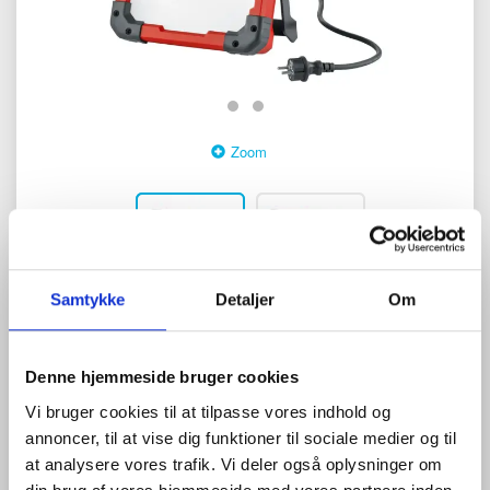
Zoom
Samtykke
Detaljer
Om
0
anmeldelser
Skriv anmeldelse
1.250,00 DKK
Denne hjemmeside bruger cookies
Vi bruger cookies til at tilpasse vores indhold og
(
1.562,50 DKK
)
annoncer, til at vise dig funktioner til sociale medier og til
Refleksfri 230V LED-projektør med meget stærk belysning,
at analysere vores trafik. Vi deler også oplysninger om
ensartet lysintensitet, bred spredning og to 230V fatninger.