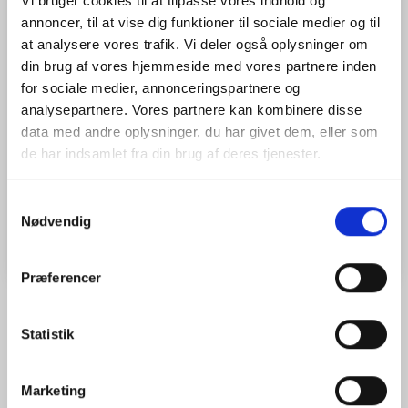
Vi bruger cookies til at tilpasse vores indhold og
Scanneren vejer kun 700 gram, og er nem at bruge i felten.
annoncer, til at vise dig funktioner til sociale medier og til
Den har en 4 timers batteritid og så robust, at den kan klare
at analysere vores trafik. Vi deler også oplysninger om
grus, støv og regn.
din brug af vores hjemmeside med vores partnere inden
for sociale medier, annonceringspartnere og
Mere information
analysepartnere. Vores partnere kan kombinere disse
data med andre oplysninger, du har givet dem, eller som
Model/varenr.:
WS-260
de har indsamlet fra din brug af deres tjenester.
Vægt:
0,7 kg
Samtykkevalg
Læg i kurv
Nødvendig
Præferencer
Statistik
BESKRIVELSE
ANMELDELSER (0)
FJ Dynamics Trion P2 scanneren kan bruges overalt uden at bruge
Marketing
stativ eller GPS der gør det muligt at indsamle præcise digitale