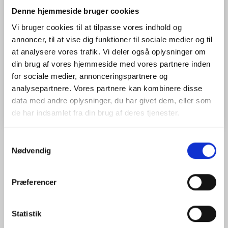
(
2.375,00 DKK
)
Denne hjemmeside bruger cookies
Elektronisk fugtmåler til lokalisering og vurdering af
fugtfordeling og fugtskader i vægge, gulve og lofter.
Vi bruger cookies til at tilpasse vores indhold og
annoncer, til at vise dig funktioner til sociale medier og til
Mere information
at analysere vores trafik. Vi deler også oplysninger om
Model/varenr.:
49-082091
din brug af vores hjemmeside med vores partnere inden
for sociale medier, annonceringspartnere og
Læg i kurv
analysepartnere. Vores partnere kan kombinere disse
data med andre oplysninger, du har givet dem, eller som
de har indsamlet fra din brug af deres tjenester.
Samtykkevalg
Nødvendig
BESKRIVELSE
ANMELDELSER (0)
Præferencer
Denne elektroniske fugtmåler giver en ikke-destruktiv - hurtig og
præcis måling af fugtfordelingen i vægge, gulve og lofter. Den er
velegnet til brug af professionelle, der skal identificere og
Statistik
lokalisere fugtskader i bygninger. Måling af fugten i det
beskadigede område giver brugerne mulighed for at sammenligne