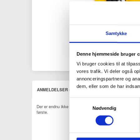
Samtykke
Denne hjemmeside bruger c
Vi bruger cookies til at tilpas
vores trafik. Vi deler også 
annonceringspartnere og anal
dem, eller som de har indsaml
ANMELDELSER (0)
Samtykkevalg
Der er endnu ikke nogen anmeldelser her. Vi vil være gla
Nødvendig
første.