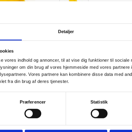
Model/varenr.:
MYX
Detaljer
ookies
se vores indhold og annoncer, til at vise dig funktioner til sociale
oplysninger om din brug af vores hjemmeside med vores partnere i
ysepartnere. Vores partnere kan kombinere disse data med andr
et fra din brug af deres tjenester.
de for hvis du vil anmelde som den
Præferencer
Statistik
Tilføj anmeldelse:
Fornavn og Efternavn(e)