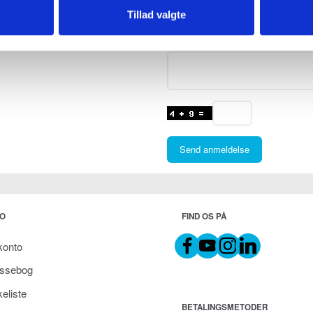
Bedømmelse
Tillad valgte
Anmeldelse
Send anmeldelse
O
FIND OS PÅ
konto
ssebog
eliste
BETALINGSMETODER