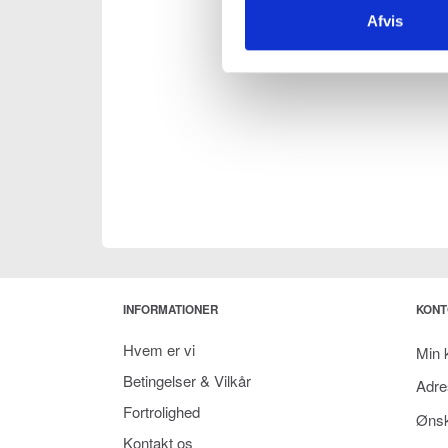
Afvis
INFORMATIONER
KONT
Hvem er vi
Min 
Betingelser & Vilkår
Adre
Fortrolighed
Ønsk
Kontakt os