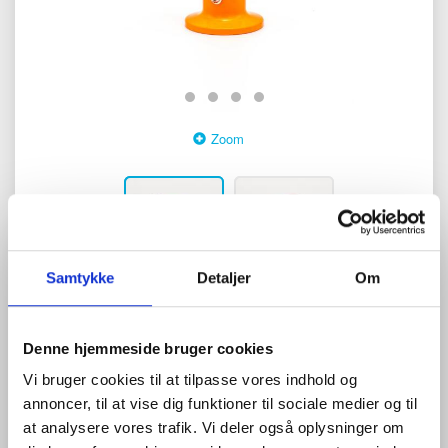
Zoom
Samtykke
Detaljer
Om
0
anmeldelser
Skriv anmeldelse
525,00 DKK
Denne hjemmeside bruger cookies
Vi bruger cookies til at tilpasse vores indhold og
(
656,25 DKK
)
annoncer, til at vise dig funktioner til sociale medier og til
at analysere vores trafik. Vi deler også oplysninger om