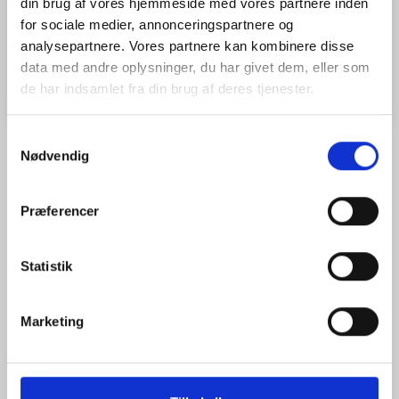
din brug af vores hjemmeside med vores partnere inden
Model/varenr.:
46-5192-02
for sociale medier, annonceringspartnere og
analysepartnere. Vores partnere kan kombinere disse
Læg i kurv
data med andre oplysninger, du har givet dem, eller som
de har indsamlet fra din brug af deres tjenester.
Samtykkevalg
Nødvendig
ANMELDELSER (0)
Præferencer
Der er endnu ikke nogen anmeldelser her. Vi vil være glade for
hvis du vil anmelde som den første.
Statistik
Tilføj anmeldelse:
Fornavn og Efternavn(e)
Marketing
Bedømmelse