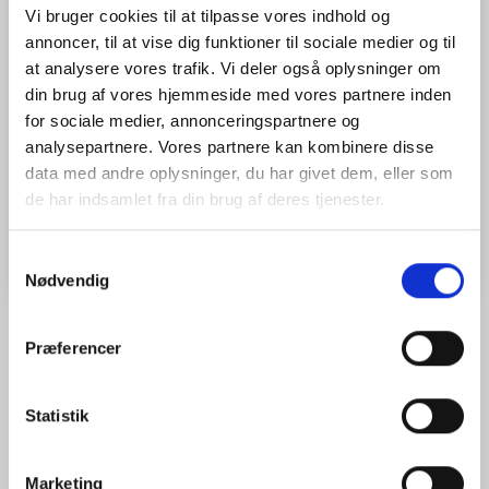
Vi bruger cookies til at tilpasse vores indhold og
Specifikationer
:
annoncer, til at vise dig funktioner til sociale medier og til
Prismekonstant: -7mm
at analysere vores trafik. Vi deler også oplysninger om
Offset: 87mm
din brug af vores hjemmeside med vores partnere inden
Gevind:
5/8 x 11
for sociale medier, annonceringspartnere og
analysepartnere. Vores partnere kan kombinere disse
Model/varenr.:
1004684-01
data med andre oplysninger, du har givet dem, eller som
de har indsamlet fra din brug af deres tjenester.
Læg i kurv
Samtykkevalg
Nødvendig
Præferencer
ANMELDELSER (0)
Statistik
Der er endnu ikke nogen anmeldelser her. Vi vil være glade for
hvis du vil anmelde som den første.
Marketing