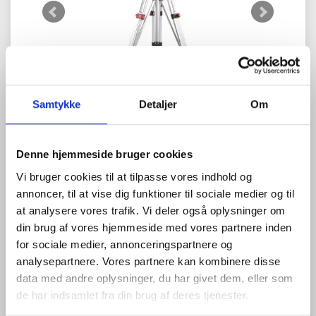
Samtykke
Detaljer
Om
Zoom
Denne hjemmeside bruger cookies
Vi bruger cookies til at tilpasse vores indhold og
annoncer, til at vise dig funktioner til sociale medier og til
at analysere vores trafik. Vi deler også oplysninger om
din brug af vores hjemmeside med vores partnere inden
for sociale medier, annonceringspartnere og
0
anmeldelser
Skriv anmeldelse
analysepartnere. Vores partnere kan kombinere disse
3.975,00 DKK
data med andre oplysninger, du har givet dem, eller som
(
4.968,75 DKK
)
de har indsamlet fra din brug af deres tjenester.