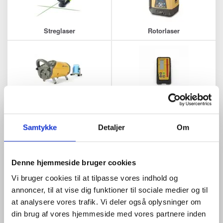
Streglaser
Rotorlaser
Rørlaser
Lasermodtagere
Samtykke
Detaljer
Om
Køb med tryghed - alle vores lasere er klargjort, kalibreret og
Denne hjemmeside bruger cookies
certificeret!
Som de eneste i Danmark tilbyder vi en unik service:
alle vores
Vi bruger cookies til at tilpasse vores indhold og
rørlasere og rotationslasere gennemgår et grundigt
annoncer, til at vise dig funktioner til sociale medier og til
servicetjek, kalibrering og certificering
inden de sendes ud til
at analysere vores trafik. Vi deler også oplysninger om
dig. Dette sikrer, at du altid modtager et 100% funktionelt og
præcist instrument, klar til brug på din næste opgave.
din brug af vores hjemmeside med vores partnere inden