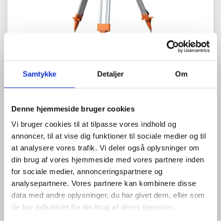
Zoom
Samtykke
Detaljer
Om
Denne hjemmeside bruger cookies
Vi bruger cookies til at tilpasse vores indhold og
annoncer, til at vise dig funktioner til sociale medier og til
at analysere vores trafik. Vi deler også oplysninger om
0
anmeldelser
Skriv anmeldelse
din brug af vores hjemmeside med vores partnere inden
690,00 DKK
for sociale medier, annonceringspartnere og
analysepartnere. Vores partnere kan kombinere disse
(
862,50 DKK
)
data med andre oplysninger, du har givet dem, eller som
Tredfod i størrelsen 87-156 cm. med klemmer. Stativet er i
de har indsamlet fra din brug af deres tjenester.
letvægts aluminium og er velegnet til rotationslasere.