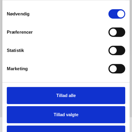
Mere information
Samtykkevalg
Nødvendig
Model/varenr.:
550209
Læg i kurv
Præferencer
Statistik
Marketing
BESKRIVELSE
LÆS MERE...
Tredfod i størrelsen 87-156 cm. med klemmer. Stativet er i
letvægts aluminium og er velegnet til rotationslasere.
Tillad alle
Tillad valgte
INFORMATIONER