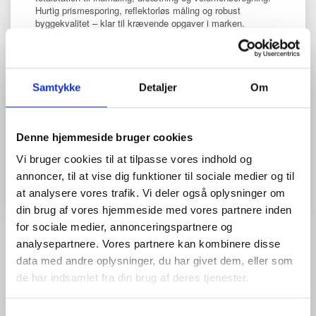
Hurtig prismesporing, reflektorløs måling og robust
byggekvalitet – klar til krævende opgaver i marken.
5.000m til prisme og 1.000m reflektorløst.
Rotationshastighed max. 200°/sekund
5 års garanti på motorerne. 3 års garanti på
instrumentet.
Samtykke
Detaljer
Om
Kompatibel med Topcon Field, Digital Layout og
Pocket3D.
Mere information
Denne hjemmeside bruger cookies
Model/varenr.:
GT-1500
Vi bruger cookies til at tilpasse vores indhold og
annoncer, til at vise dig funktioner til sociale medier og til
at analysere vores trafik. Vi deler også oplysninger om
din brug af vores hjemmeside med vores partnere inden
for sociale medier, annonceringspartnere og
analysepartnere. Vores partnere kan kombinere disse
BESKRIVELSE
ANMELDELSER (0)
data med andre oplysninger, du har givet dem, eller som
de har indsamlet fra din brug af deres tjenester.
Topcon GT-1500 – Premium robot-