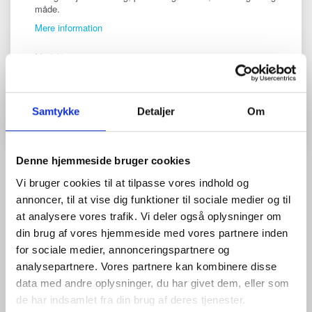
måde.
Mere information
Model/varenr.:
50150
Læg i kurv
Samtykke
Detaljer
Om
Denne hjemmeside bruger cookies
Vi bruger cookies til at tilpasse vores indhold og
BESKRIVELSE
ANMELDELSER (0)
annoncer, til at vise dig funktioner til sociale medier og til
at analysere vores trafik. Vi deler også oplysninger om
Z-FIX sættet er en gennemtestet løsning, der i over 30 år har
din brug af vores hjemmeside med vores partnere inden
optimeret arbejdet på byggepladser ved at eliminere manuelle
for sociale medier, annonceringspartnere og
beregninger.
analysepartnere. Vores partnere kan kombinere disse
Ved blot at indtaste et kendt fikspunkt én gang, fungerer Z-FIX
data med andre oplysninger, du har givet dem, eller som
som en "lommeregner" til din nivelleringsstang; displayet viser dig
de har indsamlet fra din brug af deres tjenester.
altid den præcise højde ved bunden af stangen, uanset hvor du