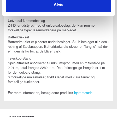
Låseskruer
Afvis
På bagsiden af computeren sidder en låseknap til låsning mod
stangen.
Universal klemmebeslag
Z-FIX er udstyret med et universalbeslag, der kan rumme
forskellige typer lasermodtagere på markedet.
Batteridæksel
Batteridækslet er placeret under beslaget. Skub beslaget til siden i
retning af låseknappen. Batteridækslets skruer er "fangne", så der
er ingen risiko for, at de bliver væk.
Teleskop Stang
Specialfræset anodiseret aluminiumsprofil med en målehøjde på
2,21 m, total længde 2282 mm. Den forlængelige længde er 1 m
for den delbare stang.
6 forskellige måleskalaer, trykt i laget med klare farver og
forskellige funktioner.
For mere information, besøg dette produkts
hjemmeside
.