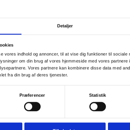
To termisk k
på 640×512 p
Laserafstands
Mere information
Detaljer
Model/varenr.:
480
ookies
Læ
se vores indhold og annoncer, til at vise dig funktioner til sociale
oplysninger om din brug af vores hjemmeside med vores partnere i
ysepartnere. Vores partnere kan kombinere disse data med andr
et fra din brug af deres tjenester.
DELSER (0)
Præferencer
Statistik
idvinkelkameraer. Samt termiske kameraer med zoom og en laserafstandsmåle
 så du nemt kan finde hotspots og inspicer detaljer.