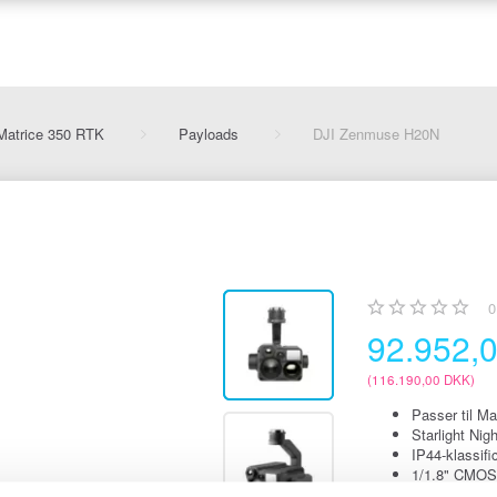
Matrice 350 RTK
Payloads
DJI Zenmuse H20N
0
92.952,
(
116.190,00 DKK
)
Passer til Ma
Starlight Nigh
IP44-klassifi
1/1.8" CMOS
1/2.7" CMOS-