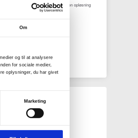
amera, et zoom samt et vidvinkel med en opløsning
ixels.
måler der kan måle op til 1200 meter.
Om
492
g i kurv
 medier og til at analysere
nden for sociale medier,
e oplysninger, du har givet
Marketing
r.