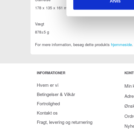
Afvis
178 x 135 x 161 mm (L×B×H)
Vægt
878±5 g
For mere information, besøg dette produkts
hjemmeside
.
INFORMATIONER
KONT
Hvem er vi
Min 
Betingelser & Vilkår
Adre
Fortrolighed
Ønsk
Kontakt os
Ordr
Fragt, levering og returnering
Nyhe