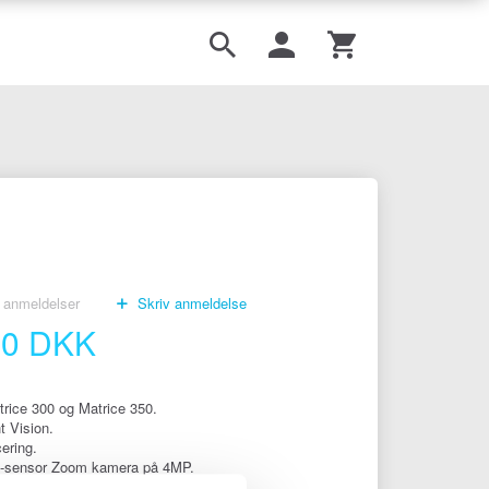
anmeldelser
Skriv anmeldelse
00 DKK
trice 300 og Matrice 350.
t Vision.
cering.
-sensor Zoom kamera på 4MP.
sensor Vidvinkels kamera på 2MP.