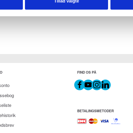
Tillad valgte
O
FIND OS PÅ
konto
ssebog
eliste
BETALINGSMETODER
ehistorik
dsbrev