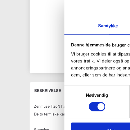
Samtykke
Denne hjemmeside bruger c
Vi bruger cookies til at tilpas
vores trafik. Vi deler også 
annonceringspartnere og anal
dem, eller som de har indsaml
Samtykkevalg
BESKRIVELSE
FORSLAG TIL DIG (3)
ANMEL
Nødvendig
Zenmuse H20N har starlight sensorer i sine zoom- og v
De to termiske kameraer giver henholdsvis 2x og 8x zoom,
Størrelse