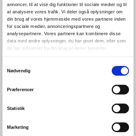
annoncer, til at vise dig funktioner til sociale medier og til
at analysere vores trafik. Vi deler også oplysninger om
din brug af vores hjemmeside med vores partnere inden
for sociale medier, annonceringspartnere og
DJI ZENMUSE H20N
analysepartnere. Vores partnere kan kombinere disse
Model/varenr.:
480492
data med andre oplysninger, du har givet dem, eller som
Passer til Matrice 300 og Matrice 350.
Starlight Night Vision.
de har indsamlet fra din brug af deres tjenester.
IP44-klassificering.
1/1.8" CMOS-sensor Zoom kamera på 4MP.
1/2.7" CMOS-sensor Vidvinkels kamera på 2MP.
Samtykkevalg
To termisk kamera, et zoom samt et vidvinkel med en
Nødvendig
opløsning på 640×512 pixels.
Laserafstandsmåler der kan måle op til 1200 meter.
Præferencer
92.952,00 DKK
Statistik
(
116.190,00 DKK
)
Læg i kurv
Marketing