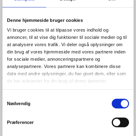
Livox LiDAR med en rækkevidde op til 450 m (80 %
reflektivitet, 0 klx) / 190 m (10 % reflektivitet, 100
klx)
Repetitive scan: FOV 70.4° * 4.5° - Non-repetitive
Denne hjemmeside bruger cookies
scan: FOV 70.4° * 77.2°
240 kHz (240.000 punkter i sekundet) i single-echo
Vi bruger cookies til at tilpasse vores indhold og
og dual-echo.
annoncer, til at vise dig funktioner til sociale medier og til
1” CMOS-sensor på 20MP der giver farveinformation
i realtid til punktskyen under scanningsprocessen.
at analysere vores trafik. Vi deler også oplysninger om
Integreret IMU. ( Inertial Measurement Unit )
din brug af vores hjemmeside med vores partnere inden
Mere information
for sociale medier, annonceringspartnere og
analysepartnere. Vores partnere kan kombinere disse
Model/varenr.:
480480
data med andre oplysninger, du har givet dem, eller som
Vægt:
2 kg
de har indsamlet fra din brug af deres tjenester.
Læg i kurv
Samtykkevalg
Nødvendig
Præferencer