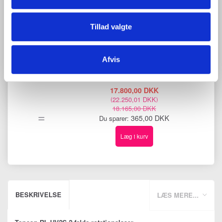
LASERSTADIE, 1.30-2.42M
492,50 DKK
Tillad valgte
(
615,63 DKK
)
675,00 DKK
Du sparer:
182,50 DKK
Afvis
17.800,00 DKK
22.250,01 DKK
(
)
18.165,00 DKK
=
365,00 DKK
Du sparer:
Læg i kurv
BESKRIVELSE
LÆS MERE...