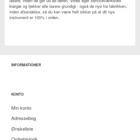
lasere, inden de går ud ad døren. Vores eget serviceværksted
klargør og tjekker alle lasere grundigt - også de nye fra fabrikken,
inden afsendelse, så du kan være helt sikker på at dit nye
instrument er 100% i orden.
INFORMATIONER
KONTO
Min konto
Adressebog
Ønskeliste
Ordrehistorik