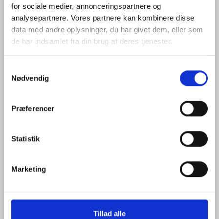
for sociale medier, annonceringspartnere og
analysepartnere. Vores partnere kan kombinere disse
+
data med andre oplysninger, du har givet dem, eller som
de har indsamlet fra din brug af deres tjenester.
TREFOD, 87-156 CM,
ALUMINIUMSSTATIV
Samtykkevalg
507,50 DKK
Nødvendig
(
634,38 DKK
)
690,00 DKK
Du sparer:
182,50 DKK
Præferencer
Statistik
Marketing
+
Tillad alle