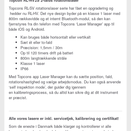
Topcon RL-HV2S 2-falds rotationslaser
Topcons RL-SV rotationslaser serie har fået en opgradering og
hedder nu RL-HV. Det nye design byder på en klasse 1 laser med
800m rækkevidde og et internt Bluetooth-modul, så den kan
fjernstyres fra din telefon med Topcons ‘Laser Manager’ app til
både iOS og Android.
Kan bruges både horisontalt eller vertikalt
Sæt ét eller to-fald
Præcision: 1,5mm / 30m
Op til 120 timers drift på batteri
800m langtrækkende stråle
Klasse 1 laser
IP66
Med Topcons app Laser Manager kan du sætte position, fald,
rotationshastighed og vælge arbejdsmodus. Du kan også anvende
‘self inspektion mode’, der guider dig igennem
en kalibreringsprocess, så du altid kan sikre dig at dit instrument
er præcist.
Alle vores lasere er inkl. servicetjek, kalibrering og certifikat!
Som de eneste i Danmark både klargør og kontrollerer vi alle