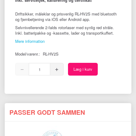
Inkl. servicetjek, kalibrering og certifikat!
Driftsikker, måleklar og prisvenlig RL-HV2S med bluetooth
og fjernbetjening via iOS eller Android app.
Selvnivellerende 2-falds rotorlaser med synlig rød stråle.
Inkl. batteripakke og -kassette, lader og transportkuffert.
Mere information
Model/varenr.:
RL-HV2S
Læg i kurv
PASSER GODT SAMMEN