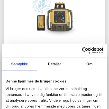
2-FALDS ROTATIONSLASER, TOPCON RL-HV2S, INKL.
LS-100D
16.800,00 DKK
Samtykke
Detaljer
Om
(
21.000,00 DKK
)
Denne hjemmeside bruger cookies
Vi bruger cookies til at tilpasse vores indhold og
annoncer, til at vise dig funktioner til sociale medier og til
at analysere vores trafik. Vi deler også oplysninger om
din brug af vores hjemmeside med vores partnere inden