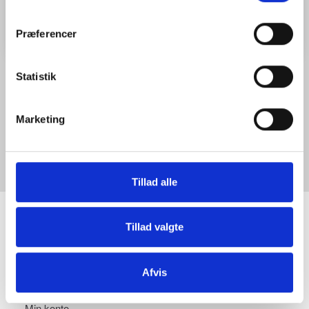
Læg i kurv
Præferencer
Statistik
BESKRIVELSE
LÆS MERE...
Marketing
Kraftigt elevatorstativ i aluminium. 116-252cm. MQ-192A60-2
Tillad alle
INFORMATIONER
Tillad valgte
Afvis
KONTO
Min konto