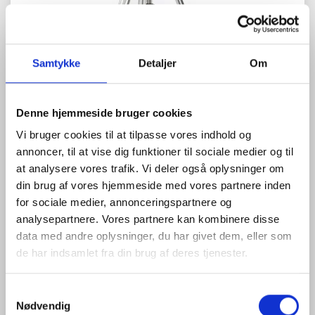
Samtykke
Detaljer
Om
Zoom
Denne hjemmeside bruger cookies
Vi bruger cookies til at tilpasse vores indhold og
0
anmeldelser
Skriv anmeldelse
annoncer, til at vise dig funktioner til sociale medier og til
9.250,00 DKK
at analysere vores trafik. Vi deler også oplysninger om
din brug af vores hjemmeside med vores partnere inden
(
11.562,50 DKK
)
for sociale medier, annonceringspartnere og
Kraftigt elevatorstativ i aluminium.
analysepartnere. Vores partnere kan kombinere disse
116-252cm.
data med andre oplysninger, du har givet dem, eller som
Mere information
de har indsamlet fra din brug af deres tjenester.
Model/varenr.:
1420007
Samtykkevalg
Nødvendig