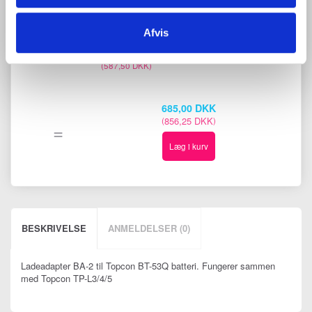
ADAPTER, OPLADER TIL TOPCON
RØRLASERE TP-L4, TP-L5, TOPCON
ROTORLASERE RL-100 OG RL-200
Afvis
470,00 DKK
(
587,50 DKK
)
685,00 DKK
856,25 DKK
(
)
=
Læg i kurv
BESKRIVELSE
ANMELDELSER (0)
Ladeadapter BA-2 til Topcon BT-53Q batteri. Fungerer sammen
med Topcon TP-L3/4/5