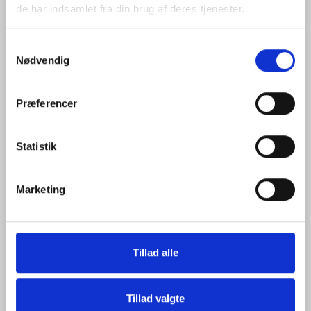
de har indsamlet fra din brug af deres tjenester.
Samtykkevalg
Nødvendig
ADAPTER BA-2 FOR BT-53Q
215,00 DKK
Præferencer
(
268,75 DKK
)
Statistik
Marketing
Tillad alle
+
Tillad valgte