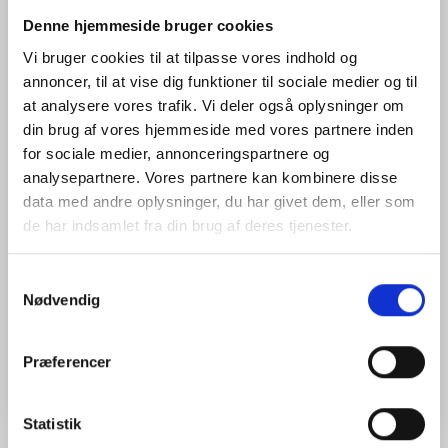
Stativadapter til Topcon TP-L
Denne hjemmeside bruger cookies
rørlaser – 5/8" gevind
Vi bruger cookies til at tilpasse vores indhold og
annoncer, til at vise dig funktioner til sociale medier og til
Specialdesignet stativadapter til Topcon TP-L serien, der
at analysere vores trafik. Vi deler også oplysninger om
gør det muligt at montere rørlaseren på et standard
landmåler- eller byggestativ med 5/8" gevind.
din brug af vores hjemmeside med vores partnere inden
Adapteren er 3D-printet i slidstærkt PETG, som kombinerer
for sociale medier, annonceringspartnere og
høj styrke med god modstandsdygtighed over for fugt, slag
analysepartnere. Vores partnere kan kombinere disse
og temperatursvingninger. Den sikrer en stabil og pålidelig
data med andre oplysninger, du har givet dem, eller som
montering af laseren, hvilket gør opsætning og nivellering
nemmere ved arbejde med rør- og kloakprojekter.
de har indsamlet fra din brug af deres tjenester.
Mere information
Samtykkevalg
Model/varenr.:
9210-1025
Nødvendig
enhed
Læg i kurv
Præferencer
Statistik