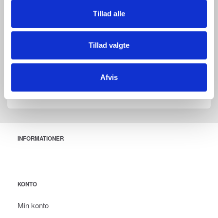
lyse grøn. Når ladningen starter, vil indikatoren skifte til rød. Efter
Tillad alle
endt ladning vil indikatoren skifte tilbage til grøn.
Specifikationer
Input: 100-240 V, 50/60 Hz
Tillad valgte
Output: 9 V, 1,2 A
Batterityper: Topcon RL-H4C og RL-SV2S
Indikator: Grøn = klar, rød = lader, grøn = fuldt opladet
Størrelse: 120 x 60 x 40 mm
Afvis
Vægt: 200 g
INFORMATIONER
KONTO
Min konto