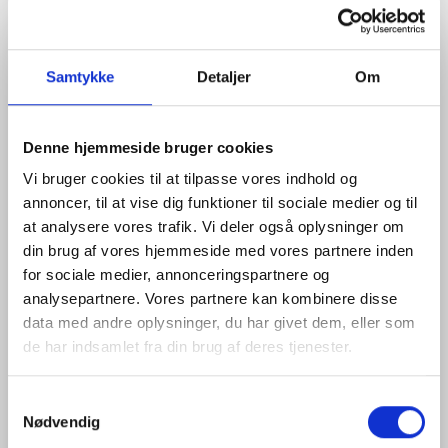
Samtykke
Detaljer
Om
Denne hjemmeside bruger cookies
Vi bruger cookies til at tilpasse vores indhold og
annoncer, til at vise dig funktioner til sociale medier og til
at analysere vores trafik. Vi deler også oplysninger om
din brug af vores hjemmeside med vores partnere inden
for sociale medier, annonceringspartnere og
analysepartnere. Vores partnere kan kombinere disse
data med andre oplysninger, du har givet dem, eller som
de har indsamlet fra din brug af deres tjenester.
TERRESTRISK 3D-SCANNER, TOPCON GLS-2200
Model/varenr.:
1043112-XX
Samtykkevalg
Terrestrisk 3D-scanner
Nødvendig
Scan 120.000 punkter pr. sekund