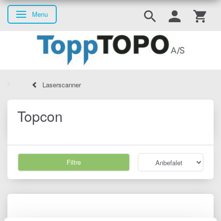
Menu
Skifte navigation
Laserscanner
Topcon
Filtre