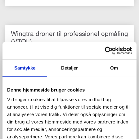
Wingtra droner til professionel opmåling
(VTOL)
WingtraOne GEN II er markedsleder inden for hurtig, præcis og
effektiv droneopmåling. Som ægte VTOL (vertical take-off and
landing) letter og lander den lodret – og flyver som en fastvinge
for maksimal dækning pr. flyvning. Det giver høj effektivitet,
Samtykke
Detaljer
Om
stabil datakvalitet og dokumenterbar nøjagtighed med indbygget
PPK GNSS.
Hvorfor vælge Wingtra?
Denne hjemmeside bruger cookies
Vi bruger cookies til at tilpasse vores indhold og
Høj produktivitet:
Op til 59 min. testet flyvetid og stor
arealdækning pr. mission – ideelt til store projekter.
annoncer, til at vise dig funktioner til sociale medier og til
Dokumenterbar præcision:
Typisk omkring
3 cm
at analysere vores trafik. Vi deler også oplysninger om
absolut nøjagtighed
med PPK (afhænger af forhold,
din brug af vores hjemmeside med vores partnere inden
GCP-strategi m.m.).
for sociale medier, annonceringspartnere og
Sikker, autonom drift:
WingtraPilot tjekker systemet før
analysepartnere. Vores partnere kan kombinere disse