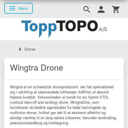
Menu
Skifte navigation
Droner
Wingtra Drone
Wingtra er en schweizisk droneproducent, der har specialiseret
sig i udvikling af ubemandede luftfartøjer (UAV'er) af absolut
højeste kvalitet. Virksomheden er kendt for sin hybrid VTOL
(vertical take-off and landing) drone, WingtraOne, som
kombinerer de bedste egenskaber fra både fastvingede og
multirotor droner, hvilket gør det til et ekstremt effektivt og
alsidigt værktøj til en lang række industrier, herunder landmåling,
præcisionslandbrug og kortlægning.