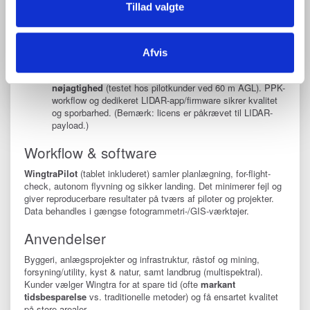
bl.a. NDVI, plantehelse og præcisionslandbrug.
Tillad valgte
(Understøttede payloads og flyvetidsvariationer fremgår af
Wingtras tekniske specifikationer).
Wingtra LIDAR:
Afvis
Wingtras egen LIDAR-payload til hurtig, konsistent
punktsky-produktion med høj tæthed og
ca. 3 cm vertikal
nøjagtighed
(testet hos pilotkunder ved 60 m AGL). PPK-
workflow og dedikeret LIDAR-app/firmware sikrer kvalitet
og sporbarhed. (Bemærk: licens er påkrævet til LIDAR-
payload.)
Workflow & software
WingtraPilot
(tablet inkluderet) samler planlægning, for-flight-
check, autonom flyvning og sikker landing. Det minimerer fejl og
giver reproducerbare resultater på tværs af piloter og projekter.
Data behandles i gængse fotogrammetri-/GIS-værktøjer.
Anvendelser
Byggeri, anlægsprojekter og infrastruktur, råstof og mining,
forsyning/utility, kyst & natur, samt landbrug (multispektral).
Kunder vælger Wingtra for at spare tid (ofte
markant
tidsbesparelse
vs. traditionelle metoder) og få ensartet kvalitet
på store arealer.