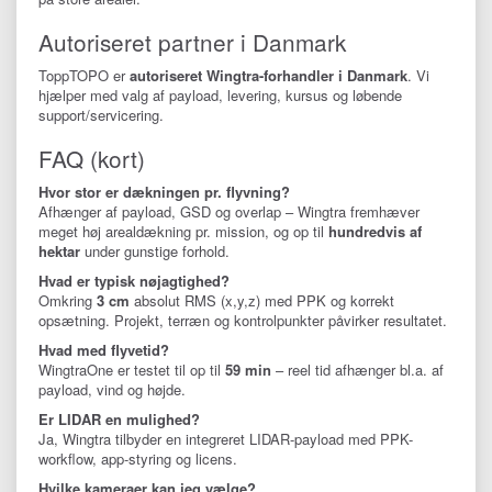
Autoriseret partner i Danmark
ToppTOPO er
autoriseret Wingtra-forhandler i Danmark
. Vi
hjælper med valg af payload, levering, kursus og løbende
support/servicering.
FAQ (kort)
Hvor stor er dækningen pr. flyvning?
Afhænger af payload, GSD og overlap – Wingtra fremhæver
meget høj arealdækning pr. mission, og op til
hundredvis af
hektar
under gunstige forhold.
Hvad er typisk nøjagtighed?
Omkring
3 cm
absolut RMS (x,y,z) med PPK og korrekt
opsætning. Projekt, terræn og kontrolpunkter påvirker resultatet.
Hvad med flyvetid?
WingtraOne er testet til op til
59 min
– reel tid afhænger bl.a. af
payload, vind og højde.
Er LIDAR en mulighed?
Ja, Wingtra tilbyder en integreret LIDAR-payload med PPK-
workflow, app-styring og licens.
Hvilke kameraer kan jeg vælge?