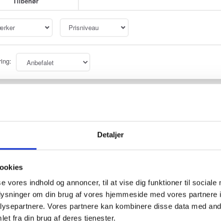
Tilbehør
rker
Prisniveau
ring:
DJI MATRICE 30
Model/varenr.:
480483
Inkl. 1 års gratis
RTK abonnement
!
Detaljer
Med Matrice 30 serien kan du lave udstyrsinspektioner 
ookies
Specifikationer
se vores indhold og annoncer, til at vise dig funktioner til sociale
Udstyret med to 1/2" CMOS-sensorer, et 48 M
oplysninger om din brug af vores hjemmeside med vores partnere i
MP vidvinkelkamera, samt en laserafstandsmåle
OcuSync 3 Enterprise der leverer tre-kanals 10
ysepartnere. Vores partnere kan kombinere disse data med andr
videotransmission med lav forsinkelse.
et fra din brug af deres tjenester.