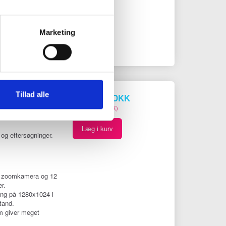
m giver meget
Marketing
urer ned til -20°C.
Tillad alle
75.996,00 DKK
(
94.995,00 DKK
)
Læg i kurv
og eftersøgninger.
P zoomkamera og 12
r.
ing på 1280x1024 i
tand.
m giver meget