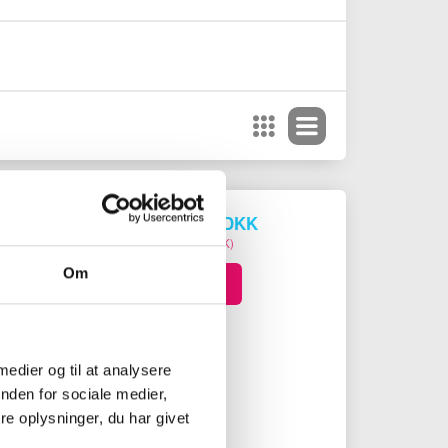
55.436,00 DKK
(
69.295,00 DKK
)
Om
Læg i kurv
og eftersøgninger.
 medier og til at analysere
P zoomkamera og 12
nden for sociale medier,
r.
80p-
e oplysninger, du har givet