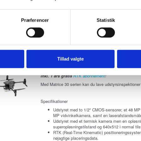
RTK (Real-Time Kinematic) positioneringssyste
nøjagtige placeringsdata.
41 minutters flyvetid.
IP55-klassificering.
Præferencer
Statistik
Op til 8 km rækkevidde.
Dronen kan flyve i vind op til 15 m/s og temperat
Tillad valgte
DJI MATRICE 30T
Model/varenr.:
480484
Inkl. 1 års gratis
RTK abonnement
!
Med Matrice 30 serien kan du lave udstyrsinspektioner 
Specifikationer
Udstyret med to 1/2" CMOS-sensorer, et 48 M
MP vidvinkelkamera, samt en laserafstandsmåle
Udstyret med et termisk kamera men en opløsn
superopløsningstilstand og 640x512 i normal tils
RTK (Real-Time Kinematic) positioneringssyste
nøjagtige placeringsdata.