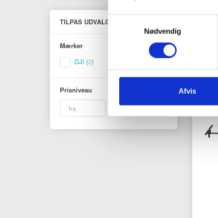
Samtykkevalg
Skifte
TILPAS UDVALG
filter
Nødvendig
Mærker
DJI
(
2
)
Prisniveau
Afvis