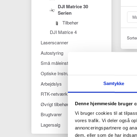
DJI Matrice 30
Serien
Mæ
Tilbehør
DJI Matrice 4
Sorte
Laserscanner
Autostyring
Små måleinstrumenter
Optiske Instrumenter
Arbejdslys
Samtykke
RTK-netværk
Øvrigt tilbehør
Denne hjemmeside bruger c
Vi bruger cookies til at tilpas
Brugtvarer
vores trafik. Vi deler også 
Lagersalg
annonceringspartnere og anal
dem, eller som de har indsaml