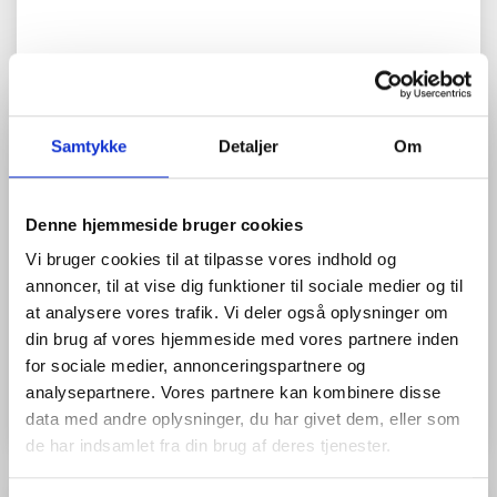
DJI MATRICE 4T
Model/varenr.:
CP.EN.00000545.01
Velegnet til termisk inspektion og fotografering, kortlægning,
Samtykke
Detaljer
Om
fotogrammetri og landmålingsopgaver.
Termisk sensor og tre RGB-kameraer: vidvinkel, medium-tele og
tele
Flyvetid op til 49 minutter
Denne hjemmeside bruger cookies
Indbygget RTK-modul
Inkl. 1 års premium
RTK abonnement
!
Vi bruger cookies til at tilpasse vores indhold og
annoncer, til at vise dig funktioner til sociale medier og til
at analysere vores trafik. Vi deler også oplysninger om
43.837,60 DKK
din brug af vores hjemmeside med vores partnere inden
(
54.797,00 DKK
)
for sociale medier, annonceringspartnere og
analysepartnere. Vores partnere kan kombinere disse
Læg i kurv
data med andre oplysninger, du har givet dem, eller som
de har indsamlet fra din brug af deres tjenester.