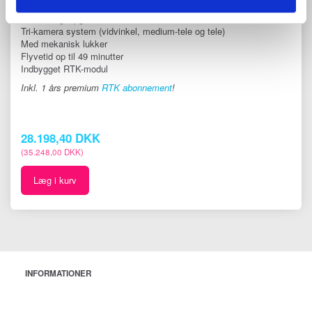
Velegnet til kortlægning, inspektion, fotogrammetri og
landmålingsopgaver.
Tri-kamera system (vidvinkel, medium-tele og tele)
Med mekanisk lukker
Flyvetid op til 49 minutter
Indbygget RTK-modul
Inkl. 1 års premium
RTK abonnement
!
28.198,40 DKK
(
35.248,00 DKK
)
Læg i kurv
INFORMATIONER