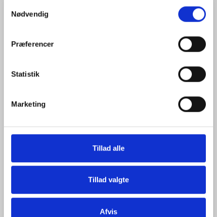
Samtykkevalg
Nødvendig
Præferencer
Statistik
Marketing
Tillad alle
Tillad valgte
DJI MATRICE 4E
Model/varenr.:
CP.EN.00000573.01
Afvis