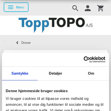
Menu
Skifte navigation
Droner
DJI Droner
Samtykke
Detaljer
Om
DJI tilbyder en bred vifte af droner til professionelle brugere med
forskellige behov og formål, herunder luftfotografering og
videografi og fotogrammetri, præcisionslandbrug og industriel
inspektion. Nogle af de populære DJI-droner inkluderer Mavic-
Denne hjemmeside bruger cookies
serien, Phantom-serien og Matrice-serien. DJI-dronerne har
fleksible og avancerede funktioner, kameraer i høj kvalitet og
Vi bruger cookies til at tilpasse vores indhold og
brugervenlige kontroller.
annoncer, til at vise dig funktioner til sociale medier og til
at analysere vores trafik. Vi deler også oplysninger om