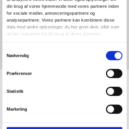
din brug af vores hjemmeside med vores partnere inden
for sociale medier, annonceringspartnere og
analysepartnere. Vores partnere kan kombinere disse
data med andre oplysninger, du har givet dem, eller som
de har indsamlet fra din brug af deres tjenester.
DJI Matrice 350 RTK
DJI Matrice 30 Serien
DJI Matrice 4
Samtykkevalg
Nødvendig
Præferencer
INFORMATIONER
Statistik
KONTO
Marketing
Min konto
Adressebog